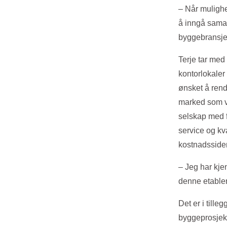
– Når mulighe
å inngå samar
byggebransjen
Terje tar med
kontorlokaler
ønsket å rend
marked som vi
selskap med f
service og kva
kostnadssiden
– Jeg har kjen
denne etabler
Det er i till
byggeprosjekt