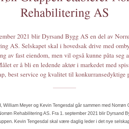
Rehabilitering AS
tember 2021 blir Dyrsand Bygg AS en del av Norr
ring AS. Selskapet skal i hovedsak drive med omb
ring av fast eiendom, men vil også kunne påta seg 
ålet er å bli en ledende aktør i markedet med spis
, best service og kvalitet til konkurransedyktige p
d, William Meyer og Kevin Tengesdal går sammen med Norrøn
Norrøn Rehabilitering AS. Fra 1. september 2021 blir Dyrsand 
ppen. Kevin Tengesdal skal være daglig leder i det nye selskap