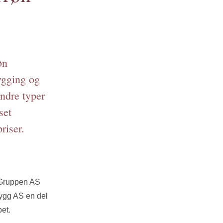
øn
ygging og
andre typer
set
riser.
 Gruppen AS
Bygg AS en del
et.