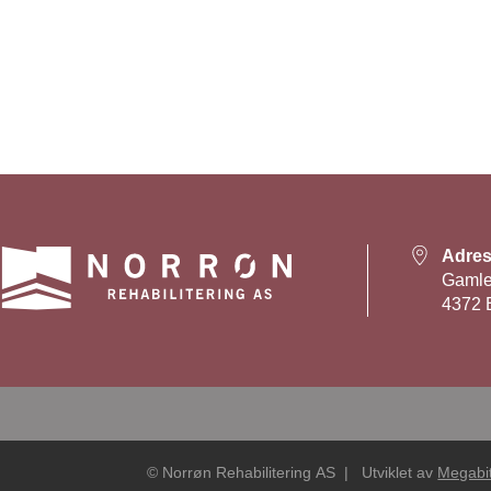
Adre
Gamle
4372 
© Norrøn Rehabilitering
AS |
Utviklet av
Megabi