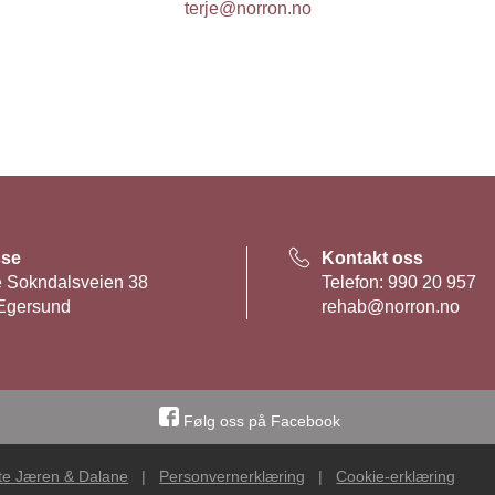
terje@norron.no
sse
Kontakt oss
 Sokndalsveien 38
Telefon: 990 20 957
Egersund
rehab@norron.no
Følg oss på Facebook
te Jæren & Dalane
|
Personvernerklæring
|
Cookie-erklæring