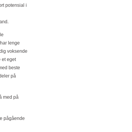
rt potensial i
sand.
le
 har lenge
tadig voksende
 et eget
 med beste
rdeler på
 få med på
alle pågående