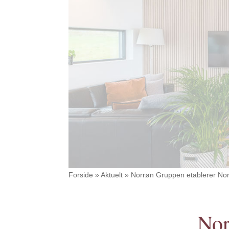
Forside
»
Aktuelt
»
Norrøn Gruppen etablerer Nor
Nor