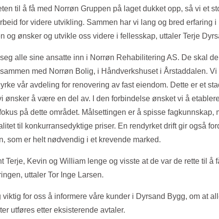
ten til å få med Norrøn Gruppen på laget dukket opp, så vi et sto
beid for videre utvikling. Sammen har vi lang og bred erfaring i
 og ønsker og utvikle oss videre i fellesskap, uttaler Terje Dyr
 seg alle sine ansatte inn i Norrøn Rehabilitering AS. De skal de
 sammen med Norrøn Bolig, i Håndverkshuset i Årstaddalen. Vi
yrke vår avdeling for renovering av fast eiendom. Dette er et s
 ønsker å være en del av. I den forbindelse ønsket vi å etablere
okus på dette området. Målsettingen er å spisse fagkunnskap,
litet til konkurransedyktige priser. En rendyrket drift gir også fo
, som er helt nødvendig i et krevende marked.
t Terje, Kevin og William lenge og visste at de var de rette til å
ingen, uttaler Tor Inge Larsen.
egg viktig for oss å informere våre kunder i Dyrsand Bygg, om at 
er utføres etter eksisterende avtaler.