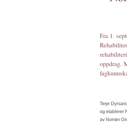
Fra 1. sep
Rehabilite
rehabilite
oppdrag. M
fagkunnskap
Terje Dyrsan
og etablerer 
av Norrøn Gru