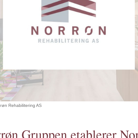
røn Rehabilitering AS
røn Gruppen etablerer No