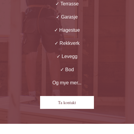
✓
Terrasse
✓
Garasje
✓
Hagestue
✓
Rekkverk
✓
Levegg
✓
Bod
Og mye mer...
Ta kontakt