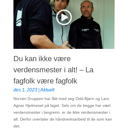
Du kan ikke være
verdensmester i alt! – La
fagfolk være fagfolk
des 1, 2023
|
Aktuelt
Norrøn Gruppen har fått med seg Odd-Bjørn og Lars
Agnar Hjelmeset på laget. Selv om de begge har vært
verdensmester i langrenn, er de ikke verdensmester i
alt. Derfor overlater de håndverksarbeid til de som kan
det.