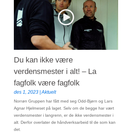
Du kan ikke være
verdensmester i alt! – La
fagfolk være fagfolk
des 1, 2023
|
Aktuelt
Norrøn Gruppen har fått med seg Odd-Bjørn og Lars
Agnar Hjelmeset på laget. Selv om de begge har vært
verdensmester i langrenn, er de ikke verdensmester i
alt. Derfor overlater de håndverksarbeid til de som kan
det.